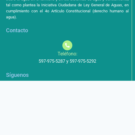
tal como plantea la Iniciativa Ciudadana de Ley General de Aguas, en
cumplimiento con el 4o Artículo Constitucional (derecho humano al
agua).
Contacto
Teléfono:
597-975-5287 y 597-975-5292
Síguenos
Aviso de Privacidad
Los datos que envíe a través de nuestros formularios no serán
entregados a terceros.
Licencia de uso
Este obra está bajo una Licencia Creative Commons Atribución-