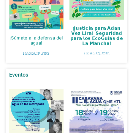
¡𝗝𝘂𝘀𝘁𝗶𝗰𝗶𝗮 𝗽𝗮𝗿𝗮 𝗔𝗱𝗮𝗻
𝗩𝗲𝘇 𝗟𝗶𝗿𝗮! ¡𝗦𝗲𝗴𝘂𝗿𝗶𝗱𝗮𝗱
¡Súmate a la defensa del
𝗽𝗮𝗿𝗮 𝗹𝗼𝘀 𝗘𝗰𝗼𝗚𝘂𝗶𝗮𝘀 𝗱𝗲
agua!
𝗟𝗮 𝗠𝗮𝗻𝗰𝗵𝗮!
febrero 10, 2021
agosto 20, 2020
Eventos