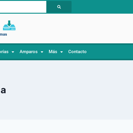
orías
Amparos
Más
Contacto
ua