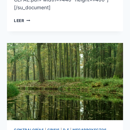
[/su_document]
LEER
CONTRALORÍAS
|
CRISIS
|
D.F
|
MEGAPROYECTOS