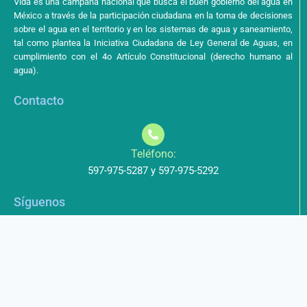
Vida es una campaña nacional que busca el buen gobierno del agua en
México a través de la participación ciudadana en la toma de decisiones
sobre el agua en el territorio y en los sistemas de agua y saneamiento,
tal como plantea la Iniciativa Ciudadana de Ley General de Aguas, en
cumplimiento con el 4o Artículo Constitucional (derecho humano al
agua).
Contacto
Teléfono:
597-975-5287 y 597-975-5292
Síguenos
Aviso de Privacidad
Los datos que envíe a través de nuestros formularios no serán
entregados a terceros.