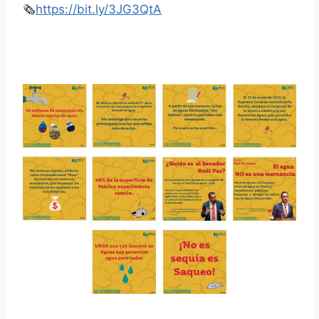
🗞
https://bit.ly/3JG3QtA