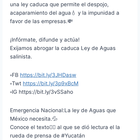
una ley caduca que permite el despojo,
acaparamiento del agua💧 y la impunidad a
favor de las empresas.💸
¡Infórmate, difunde y actúa!
Exijamos abrogar la caduca Ley de Aguas
salinista.
▫️FB
https://bit.ly/3JHDasw
▫️Twt
https://bit.ly/3p9xBcM
▫️IG https://bit.ly/3vSSaho
Emergencia Nacional:La ley de Aguas que
México necesita.💦
Conoce el texto👇🏾 al que se dió lectura el la
rueda de prensa de #Yucatán