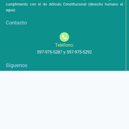
cumplimiento con el 4o Artículo Constitucional (derecho humano al
agua).
Contacto
Teléfono:
597-975-5287 y 597-975-5292
Síguenos
Aviso de Privacidad
Los datos que envíe a través de nuestros formularios no serán
entregados a terceros.
Licencia de uso
Este obra está bajo una Licencia Creative Commons Atribución-
NoComercial-CompartirIgual 4.0 Internacional