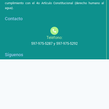
cumplimiento con el 4o Artículo Constitucional (derecho humano al
agua).
Contacto
Teléfono:
597-975-5287 y 597-975-5292
Síguenos
Aviso de Privacidad
Los datos que envíe a través de nuestros formularios no serán
entregados a terceros.
Licencia de uso
Este obra está bajo una Licencia Creative Commons Atribución-
NoComercial-CompartirIgual 4.0 Internacional