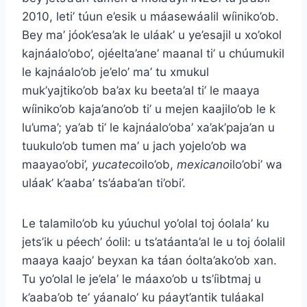
2010, leti’ túun e’esik u máasewáalil wíiniko’ob.
Bey ma’ jóok’esa’ak le uláak’ u ye’esajil u xo’okol
kajnáalo’obo’, ojéelta’ane’ maanal ti’ u chúumukil
le kajnáalo’ob je’elo’ ma’ tu xmukul
muk’yajtiko’ob ba’ax ku beeta’al ti’ le maaya
wíiniko’ob kaja’ano’ob ti’ u mejen kaajilo’ob le k
lu’uma’; ya’ab ti’ le kajnáalo’oba’ xa’ak’paja’an u
tuukulo’ob tumen ma’ u jach yojelo’ob wa
maayao’obi’,
yucateco
ilo’ob,
mexicano
ilo’obi’ wa
uláak’ k’aaba’ ts’áaba’an ti’obi’.
Le talamilo’ob ku yúuchul yo’olal toj óolala’ ku
jets’ik u péech’ óolil: u ts’atáanta’al le u toj óolalil
maaya kaajo’ beyxan ka táan óolta’ako’ob xan.
Tu yo’olal le je’ela’ le máaxo’ob u ts’íibtmaj u
k’aaba’ob te’ yáanalo’ ku páayt’antik tuláakal