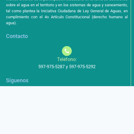
sobre el agua en el territorio y en los sistemas de agua y saneamiento,
tal como plantea la Iniciativa Ciudadana de Ley General de Aguas, en
cumplimiento con el 4o Artículo Constitucional (derecho humano al
agua).
Contacto
Teléfono:
597-975-5287 y 597-975-5292
Síguenos
Aviso de Privacidad
Los datos que envíe a través de nuestros formularios no serán
entregados a terceros.
Licencia de uso