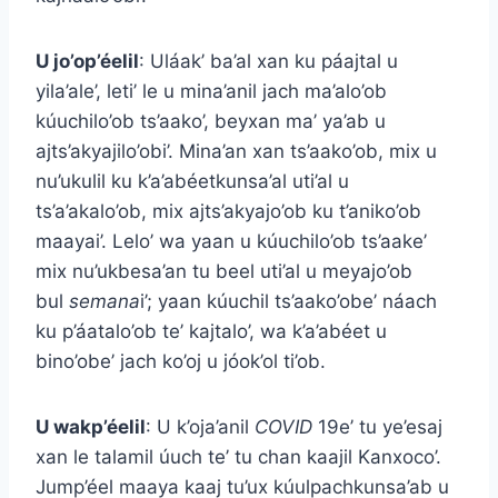
U jo’op’éelil
: Uláak’ ba’al xan ku páajtal u
yila’ale’, leti’ le u mina’anil jach ma’alo’ob
kúuchilo’ob ts’aako’, beyxan ma’ ya’ab u
ajts’akyajilo’obi’. Mina’an xan ts’aako’ob, mix u
nu’ukulil ku k’a’abéetkunsa’al uti’al u
ts’a’akalo’ob, mix ajts’akyajo’ob ku t’aniko’ob
maayai’. Lelo’ wa yaan u kúuchilo’ob ts’aake’
mix nu’ukbesa’an tu beel uti’al u meyajo’ob
bul
semana
i’; yaan kúuchil ts’aako’obe’ náach
ku p’áatalo’ob te’ kajtalo’, wa k’a’abéet u
bino’obe’ jach ko’oj u jóok’ol ti’ob.
U wakp’éelil
: U k’oja’anil
COVID
19e’ tu ye’esaj
xan le talamil úuch te’ tu chan kaajil Kanxoco’.
Jump’éel maaya kaaj tu’ux kúulpachkunsa’ab u