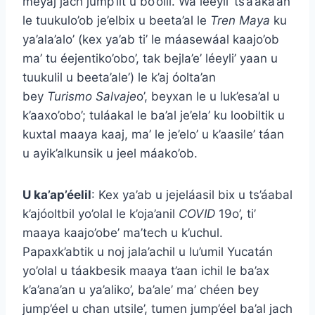
meyaj jach jump’íit u bo’olil. Wa léeyli’ ts’a’aka’an
le tuukulo’ob je’elbix u beeta’al le
Tren
Maya
ku
ya’ala’alo’ (kex ya’ab ti’ le máasewáal kaajo’ob
ma’ tu éejentiko’obo’, tak bejla’e’ léeyli’ yaan u
tuukulil u beeta’ale’) le k’aj óolta’an
bey
Turismo
Salvaje
o’, beyxan le u luk’esa’al u
k’aaxo’obo’; tuláakal le ba’al je’ela’ ku loobiltik u
kuxtal maaya kaaj, ma’ le je’elo’ u k’aasile’ táan
u ayik’alkunsik u jeel máako’ob.
U ka’ap’éelil
: Kex ya’ab u jejeláasil bix u ts’áabal
k’ajóoltbil yo’olal le k’oja’anil
COVID
19o’, ti’
maaya kaajo’obe’ ma’tech u k’uchul.
Papaxk’abtik u noj jala’achil u lu’umil Yucatán
yo’olal u táakbesik maaya t’aan ichil le ba’ax
k’a’ana’an u ya’aliko’, ba’ale’ ma’ chéen bey
jump’éel u chan utsile’, tumen jump’éel ba’al jach