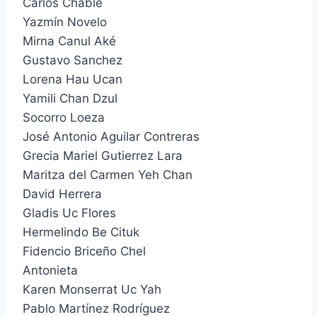
Carlos Chablé
Yazmín Novelo
Mirna Canul Aké
Gustavo Sanchez
Lorena Hau Ucan
Yamili Chan Dzul
Socorro Loeza
José Antonio Aguilar Contreras
Grecia Mariel Gutierrez Lara
Maritza del Carmen Yeh Chan
David Herrera
Gladis Uc Flores
Hermelindo Be Cituk
Fidencio Briceño Chel
Antonieta
Karen Monserrat Uc Yah
Pablo Martínez Rodríguez