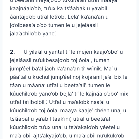
kaajnáalo’ob, tu’ux ka ts’áabak u ya’abil
áantajo’ob uti’al leti’ob. Lela’ k’a’ana’an u
jo’olbesa’alo’ob tumen le u jejeláasil
jala’achilo’ob yano’.
2.
U yila’al u yantal ti’ le mejen kaajo’obo’ u
jejeláasil nu’ukbesajo’ob toj óolal, tumen
jump’éel ba’al jach k’a’ana’an ti’ wíinik. Ma’ u
páa’tal u k’uchul jump’éel noj k’oja’anil je’el bix le
táan u máana’ uti’al u beeta’ali’, tumen le
kúuchilo’ob yano’ob bejla’ ti’ le kajnáalo’obo’ mix
uti’al ts’íibolbili’. Uti’al u ma’alobkinsa’al u
kúuchilo’ob toj óolal maaya kaaje’ chéen unaj u
ts’áabal u ya’abil taak’ini’, uti’al u beeta’al
kúuchilo’ob tu’ux unaj u ts’a’akalo’ob yéetel u
ma’alobil ajts’akyajo’ob, u ma’alobil nu’ukulo’ob