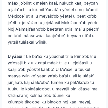
máax jo’olintik mejen kaaj, nukuch kaaj beyxan
u jala’achil u lu’umil Yucatán yéetel u noj lu’umil
Méxicoe’ uti’al u meyajo’ob yéetel u beetiko’ob
je’elbix jets’a’an tu jejeláasil Mokt’aano’ob yéetel
Noj A’almajt’aano’ob beeta’an uti’al ma’ u péech’
óolta’al máasewáal kaajo’obe’, beyxan uti’al u
yutsil tuláakal wíinik.
U yáaxil
: Le ba’ax ku yúuchul ti’ le k’iino’oba’ u
ye’esajil bix u kuxtal máak ti’ le u jejeláasil u
kaajilo’ob yóok’ol kaabo’. U k’e’exel u tuukul
maaya wíinike’ yaan ya’ab ba’al u yil le uláak’
junjaats kajnáalo’obo’, tumen ku pak’iko’ob tu
tuukul le kolnáalo’obo’, u meyajil bin k’áaxe’ ma’
k’a’ana’ani’; kolnáalo’ob túune’ ku
xúump’ajtiko’obe’ ku bino’ob noj kaaj meyaj,