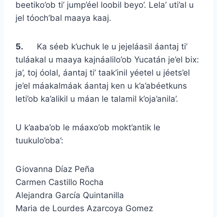
beetiko’ob ti’ jump’éel loobil beyo’. Lela’ uti’al u
jel tóoch’bal maaya kaaj.
5.
Ka séeb k’uchuk le u jejeláasil áantaj ti’
tuláakal u maaya kajnáalilo’ob Yucatán je’el bix:
ja’, toj óolal, áantaj ti’ taak’inil yéetel u jéets’el
je’el máakalmáak áantaj ken u k’a’abéetkuns
leti’ob ka’alikil u máan le talamil k’oja’anila’.
U k’aaba’ob le máaxo’ob mokt’antik le
tuukulo’oba’:
Giovanna Díaz Peña
Carmen Castillo Rocha
Alejandra García Quintanilla
Maria de Lourdes Azarcoya Gomez