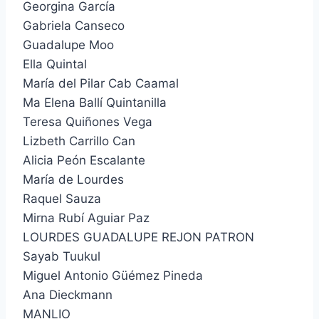
Georgina García
Gabriela Canseco
Guadalupe Moo
Ella Quintal
María del Pilar Cab Caamal
Ma Elena Ballí Quintanilla
Teresa Quiñones Vega
Lizbeth Carrillo Can
Alicia Peón Escalante
María de Lourdes
Raquel Sauza
Mirna Rubí Aguiar Paz
LOURDES GUADALUPE REJON PATRON
Sayab Tuukul
Miguel Antonio Güémez Pineda
Ana Dieckmann
MANLIO