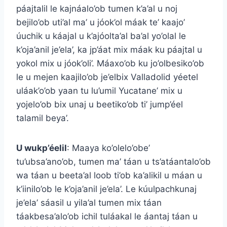
páajtalil le kajnáalo’ob tumen k’a’al u noj
bejilo’ob uti’al ma’ u jóok’ol máak te’ kaajo’
úuchik u káajal u k’ajóolta’al ba’al yo’olal le
k’oja’anil je’ela’, ka jp’áat mix máak ku páajtal u
yokol mix u jóok’oli’. Máaxo’ob ku jo’olbesiko’ob
le u mejen kaajilo’ob je’elbix Valladolid yéetel
uláak’o’ob yaan tu lu’umil Yucatane’ mix u
yojelo’ob bix unaj u beetiko’ob ti’ jump’éel
talamil beya’.
U wukp’éelil
: Maaya ko’olelo’obe’
tu’ubsa’ano’ob, tumen ma’ táan u ts’atáantalo’ob
wa táan u beeta’al loob ti’ob ka’alikil u máan u
k’iinilo’ob le k’oja’anil je’ela’. Le kúulpachkunaj
je’ela’ sáasil u yila’al tumen mix táan
táakbesa’alo’ob ichil tuláakal le áantaj táan u