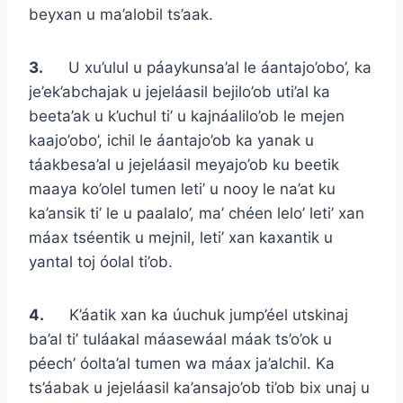
beyxan u ma’alobil ts’aak.
3.
U xu’ulul u páaykunsa’al le áantajo’obo’, ka
je’ek’abchajak u jejeláasil bejilo’ob uti’al ka
beeta’ak u k’uchul ti’ u kajnáalilo’ob le mejen
kaajo’obo’, ichil le áantajo’ob ka yanak u
táakbesa’al u jejeláasil meyajo’ob ku beetik
maaya ko’olel tumen leti’ u nooy le na’at ku
ka’ansik ti’ le u paalalo’, ma’ chéen lelo’ leti’ xan
máax tséentik u mejnil, leti’ xan kaxantik u
yantal toj óolal ti’ob.
4.
K’áatik xan ka úuchuk jump’éel utskinaj
ba’al ti’ tuláakal máasewáal máak ts’o’ok u
péech’ óolta’al tumen wa máax ja’alchil. Ka
ts’áabak u jejeláasil ka’ansajo’ob ti’ob bix unaj u