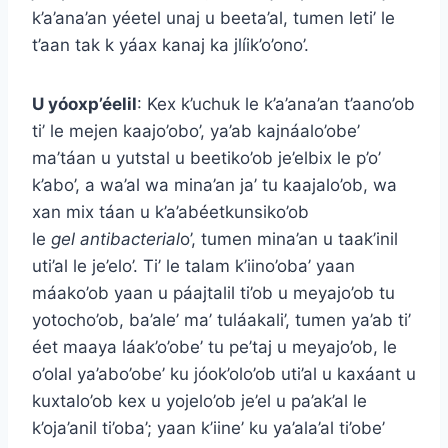
k’a’ana’an yéetel unaj u beeta’al, tumen leti’ le
t’aan tak k yáax kanaj ka jlíik’o’ono’.
U yóoxp’éelil
: Kex k’uchuk le k’a’ana’an t’aano’ob
ti’ le mejen kaajo’obo’, ya’ab kajnáalo’obe’
ma’táan u yutstal u beetiko’ob je’elbix le p’o’
k’abo’, a wa’al wa mina’an ja’ tu kaajalo’ob, wa
xan mix táan u k’a’abéetkunsiko’ob
le
gel
antibacterial
o’, tumen mina’an u taak’inil
uti’al le je’elo’. Ti’ le talam k’iino’oba’ yaan
máako’ob yaan u páajtalil ti’ob u meyajo’ob tu
yotocho’ob, ba’ale’ ma’ tuláakali’, tumen ya’ab ti’
éet maaya láak’o’obe’ tu pe’taj u meyajo’ob, le
o’olal ya’abo’obe’ ku jóok’olo’ob uti’al u kaxáant u
kuxtalo’ob kex u yojelo’ob je’el u pa’ak’al le
k’oja’anil ti’oba’; yaan k’iine’ ku ya’ala’al ti’obe’