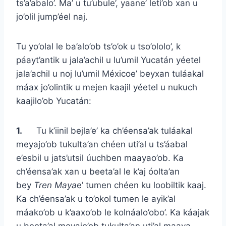
ts’a’abalo’. Ma’ u tu’ubule’, yaane’ leti’ob xan u
jo’olil jump’éel naj.
Tu yo’olal le ba’alo’ob ts’o’ok u tso’ololo’, k
páayt’antik u jala’achil u lu’umil Yucatán yéetel
jala’achil u noj lu’umil Méxicoe’ beyxan tuláakal
máax jo’olintik u mejen kaajil yéetel u nukuch
kaajilo’ob Yucatán:
1.
Tu k’iinil bejla’e’ ka ch’éensa’ak tuláakal
meyajo’ob tukulta’an chéen uti’al u ts’áabal
e’esbil u jats’utsil úuchben maayao’ob. Ka
ch’éensa’ak xan u beeta’al le k’aj óolta’an
bey
Tren
Maya
e’ tumen chéen ku loobiltik kaaj.
Ka ch’éensa’ak u to’okol tumen le ayik’al
máako’ob u k’aaxo’ob le kolnáalo’obo’. Ka káajak
u beeta’al meyajo’ob tukulta’an uti’al maaya