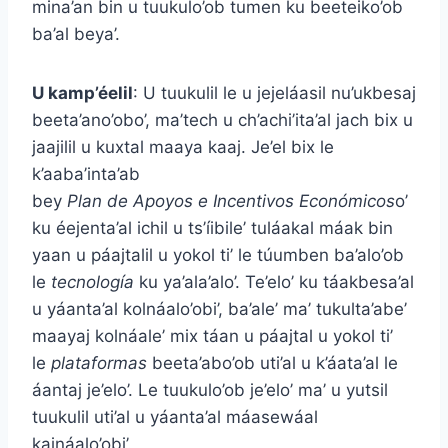
mina’an bin u tuukulo’ob tumen ku beeteiko’ob
ba’al beya’.
U kamp’éelil
: U tuukulil le u jejeláasil nu’ukbesaj
beeta’ano’obo’, ma’tech u ch’achi’ita’al jach bix u
jaajilil u kuxtal maaya kaaj. Je’el bix le
k’aaba’inta’ab
bey
Plan
de
Apoyos
e
Incentivos
Económicos
o’
ku éejenta’al ichil u ts’íibile’ tuláakal máak bin
yaan u páajtalil u yokol ti’ le túumben ba’alo’ob
le
tecnología
ku ya’ala’alo’. Te’elo’ ku táakbesa’al
u yáanta’al kolnáalo’obi’, ba’ale’ ma’ tukulta’abe’
maayaj kolnáale’ mix táan u páajtal u yokol ti’
le
plataformas
beeta’abo’ob uti’al u k’áata’al le
áantaj je’elo’. Le tuukulo’ob je’elo’ ma’ u yutsil
tuukulil uti’al u yáanta’al máasewáal
kajnáalo’obi’.