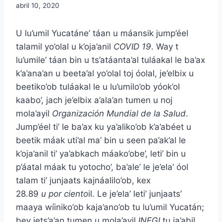
abril 10, 2020
U lu’umil Yucatáne’ táan u máansik jump’éel
talamil yo’olal u k’oja’anil
COVID 19
. Way t
lu’umile’ táan bin u ts’atáanta’al tuláakal le ba’ax
k’a’ana’an u beeta’al yo’olal toj óolal, je’elbix u
beetiko’ob tuláakal le u lu’umilo’ob yóok’ol
kaabo’, jach je’elbix a’ala’an tumen u noj
mola’ayil
Organización
Mundial
de
la
Salud
.
Jump’éel ti’ le ba’ax ku ya’aliko’ob k’a’abéet u
beetik máak uti’al ma’ bin u seen pa’ak’al le
k’oja’anil ti’ ya’abkach máako’obe’, leti’ bin u
p’áatal máak tu yotocho’, ba’ale’ le je’ela’ óol
talam ti’ junjaats kajnáalilo’ob, kex
28.89
u
por
ciento
il. Le je’ela’ leti’ junjaats’
maaya wíiniko’ob kaja’ano’ob tu lu’umil Yucatán;
bey jets’a’an tumen u mola’ayil
INEGI
tu ja’abil