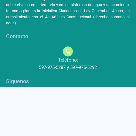
sobre el agua en el territorio y en los sistemas de agua y saneamiento,
tal como plantea la Iniciativa Ciudadana de Ley General de Aguas, en
cumplimiento con el 4o Artículo Constitucional (derecho humano al
agua).
Contacto
Teléfono:
597-975-5287 y 597-975-5292
Síguenos
Aviso de Privacidad
Los datos que envíe a través de nuestros formularios no serán
entregados a terceros.
Licencia de uso