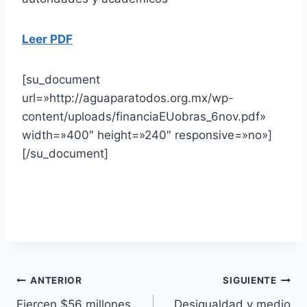
Leer PDF
[su_document
url=»http://aguaparatodos.org.mx/wp-
content/uploads/financiaEUobras_6nov.pdf»
width=»400″ height=»240″ responsive=»no»]
[/su_document]
ANTERIOR
SIGUIENTE
Ejercen $56 millones
Desigualdad y medio