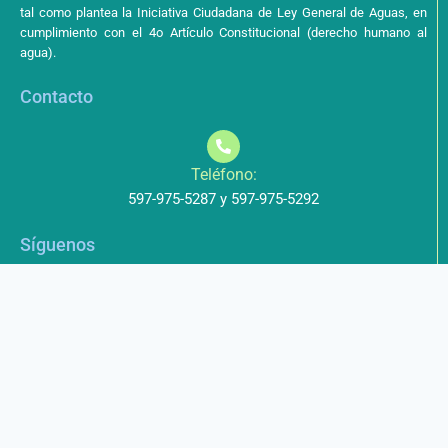
tal como plantea la Iniciativa Ciudadana de Ley General de Aguas, en
cumplimiento con el 4o Artículo Constitucional (derecho humano al
agua).
Contacto
Teléfono:
597-975-5287 y 597-975-5292
Síguenos
Aviso de Privacidad
Los datos que envíe a través de nuestros formularios no serán
entregados a terceros.
Licencia de uso
Este obra está bajo una Licencia Creative Commons Atribución-