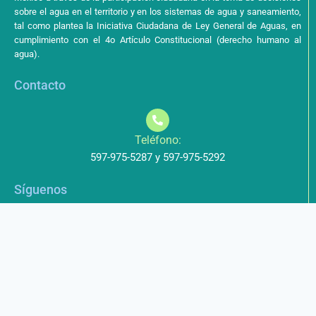
sobre el agua en el territorio y en los sistemas de agua y saneamiento,
tal como plantea la Iniciativa Ciudadana de Ley General de Aguas, en
cumplimiento con el 4o Artículo Constitucional (derecho humano al
agua).
Contacto
Teléfono:
597-975-5287 y 597-975-5292
Síguenos
Aviso de Privacidad
Los datos que envíe a través de nuestros formularios no serán
entregados a terceros.
Licencia de uso