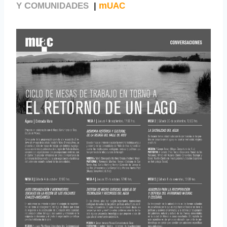
C
m
Y
OMUNIDADES
|
UAC