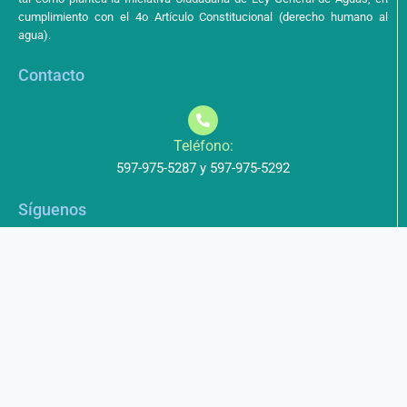
cumplimiento con el 4o Artículo Constitucional (derecho humano al
agua).
Contacto
Teléfono:
597-975-5287 y 597-975-5292
Síguenos
Aviso de Privacidad
Los datos que envíe a través de nuestros formularios no serán
entregados a terceros.
Licencia de uso
Este obra está bajo una Licencia Creative Commons Atribución-
NoComercial-CompartirIgual 4.0 Internacional