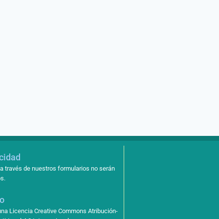
acidad
a través de nuestros formularios no serán
s.
so
 una Licencia Creative Commons Atribución-