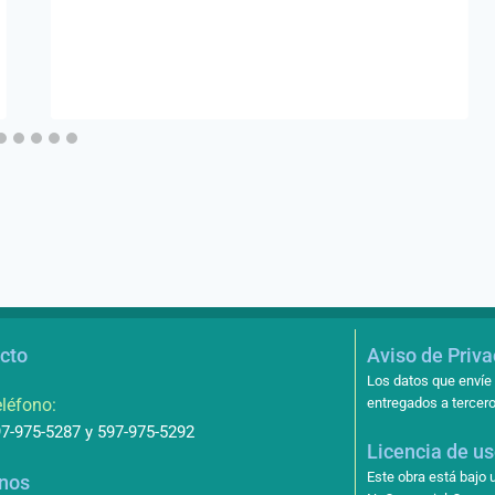
cto
Aviso de Priv
Los datos que envíe 
léfono:
entregados a tercero
7-975-5287 y 597-975-5292
Licencia de u
Este obra está bajo
nos