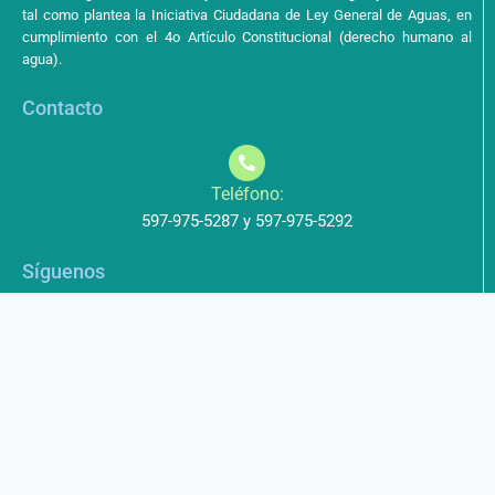
tal como plantea la Iniciativa Ciudadana de Ley General de Aguas, en
cumplimiento con el 4o Artículo Constitucional (derecho humano al
agua).
Contacto
Teléfono:
597-975-5287 y 597-975-5292
Síguenos
Aviso de Privacidad
Los datos que envíe a través de nuestros formularios no serán
entregados a terceros.
Licencia de uso
Este obra está bajo una Licencia Creative Commons Atribución-