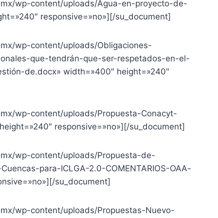
g.mx/wp-content/uploads/Agua-en-proyecto-de-
ght=»240″ responsive=»no»][/su_document]
.mx/wp-content/uploads/Obligaciones-
cionales-que-tendrán-que-ser-respetados-en-el-
gestión-de.docx» width=»400″ height=»240″
g.mx/wp-content/uploads/Propuesta-Conacyt-
eight=»240″ responsive=»no»][/su_document]
g.mx/wp-content/uploads/Propuesta-de-
y-Cuencas-para-ICLGA-2.0-COMENTARIOS-OAA-
onsive=»no»][/su_document]
g.mx/wp-content/uploads/Propuestas-Nuevo-