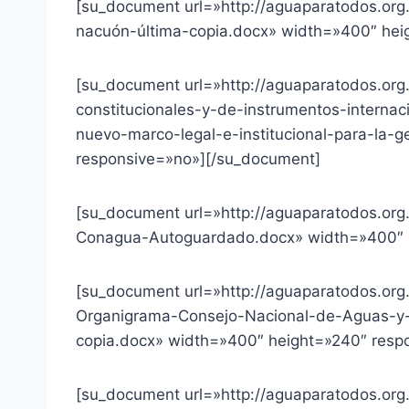
[su_document url=»http://aguaparatodos.or
nacuón-última-copia.docx» width=»400″ hei
[su_document url=»http://aguaparatodos.org
constitucionales-y-de-instrumentos-interna
nuevo-marco-legal-e-institucional-para-la-
responsive=»no»][/su_document]
[su_document url=»http://aguaparatodos.or
Conagua-Autoguardado.docx» width=»400″ h
[su_document url=»http://aguaparatodos.or
Organigrama-Consejo-Nacional-de-Aguas-
copia.docx» width=»400″ height=»240″ resp
[su_document url=»http://aguaparatodos.or