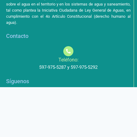
sobre el agua en el territorio y en los sistemas de agua y saneamiento,
tal como plantea la Iniciativa Ciudadana de Ley General de Aguas, en
cumplimiento con el 4o Artículo Constitucional (derecho humano al
agua).
Contacto
Teléfono:
597-975-5287 y 597-975-5292
Síguenos
Aviso de Privacidad
Los datos que envíe a través de nuestros formularios no serán
entregados a terceros.
Licencia de uso