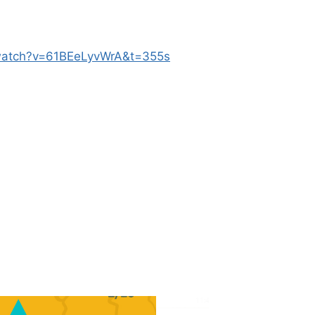
watch?v=61BEeLyvWrA&t=355s