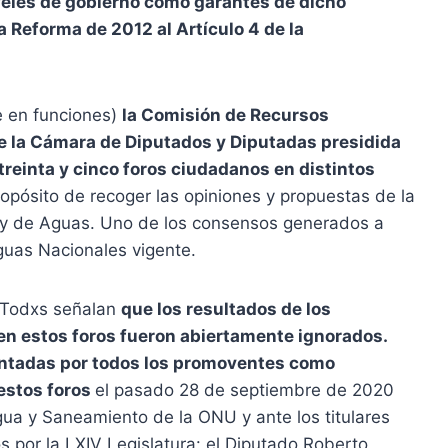
iveles de gobierno como garantes de dicho
la Reforma de 2012 al A
rtículo 4 de la
te en funciones)
la Comisión de Recursos
e la Cámara de Diputados y Diputadas presidida
treinta y cinco foros ciudadanos en distintos
propósito de recoger las opiniones y propuestas de la
ey de Aguas. Uno de los consensos generados a
Aguas Nacionales vigente.
 Todxs señalan
que los resultados de los
n estos foros fueron abiertamente ignorados.
entadas
por todos los promoventes como
estos foros
el pasado 28 de septiembre de 2020
gua y Saneamiento de la ONU y ante los titulares
por la LXIV Legislatura: el Diputado Roberto