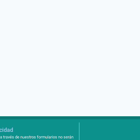
Continuará litigio contra
Aguakan en Solidaridad
agosto 21, 2018
acidad
a través de nuestros formularios no serán