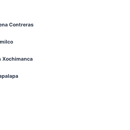
lena Contreras
milco
as Xochimanca
tapalapa