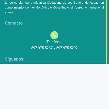
tal como plantea la Iniciativa Ciudadana de Ley General de Aguas, en
cumplimiento con el 4o Artículo Constitucional (derecho humano al
agua).
Contacto
Teléfono:
597-975-5287 y 597-975-5292
Síguenos
Aviso de Privacidad
Los datos que envíe a través de nuestros formularios no serán
entregados a terceros.
Licencia de uso
Este obra está bajo una Licencia Creative Commons Atribución-