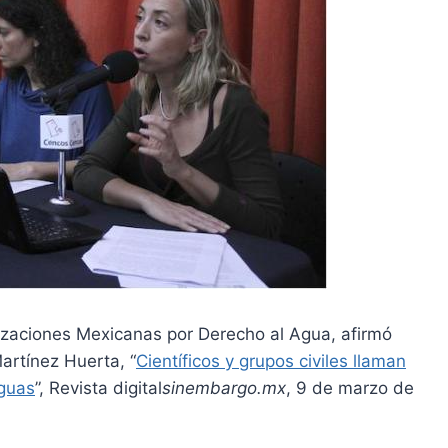
nizaciones Mexicanas por Derecho al Agua, afirmó
Martínez Huerta, “
Científicos y grupos civiles llaman
Aguas
”, Revista digital
sinembargo.mx
, 9 de marzo de