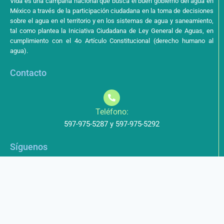
Vida es una campaña nacional que busca el buen gobierno del agua en
México a través de la participación ciudadana en la toma de decisiones
sobre el agua en el territorio y en los sistemas de agua y saneamiento,
tal como plantea la Iniciativa Ciudadana de Ley General de Aguas, en
cumplimiento con el 4o Artículo Constitucional (derecho humano al
agua).
Contacto
Teléfono:
597-975-5287 y 597-975-5292
Síguenos
Aviso de Privacidad
Los datos que envíe a través de nuestros formularios no serán
entregados a terceros.