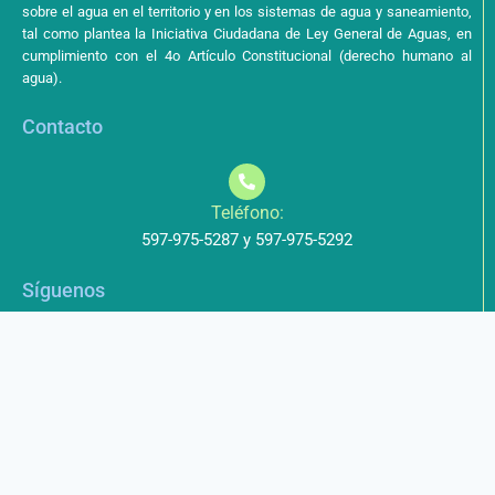
sobre el agua en el territorio y en los sistemas de agua y saneamiento,
tal como plantea la Iniciativa Ciudadana de Ley General de Aguas, en
cumplimiento con el 4o Artículo Constitucional (derecho humano al
agua).
Contacto
Teléfono:
597-975-5287 y 597-975-5292
Síguenos
Aviso de Privacidad
Los datos que envíe a través de nuestros formularios no serán
entregados a terceros.
Licencia de uso