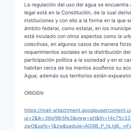
La regulación del uso del agua se encuentra 
legal está en la Constitución, de la cual deri
instituciones y con ello a la forma en la que s
ámbito federal, como estatal, en los municipio
está inculado con otros aspectos como la urb
colectivas, en algunos casos de manera forz
requerimientos sociales en la distribución del
participación política a la sociedad y en el 
habitan cerca de los mantos acuíferos su acc
Agua; además sus territorios están expuesto
ORIGEN:
https://mail-attachment.googleusercontent.
ui=2&ik=36ef8b5fe3&view=att&th=14c75c333e
zw0&safe=1&zw&saduie=AG9B_P_hLlg6_-nF