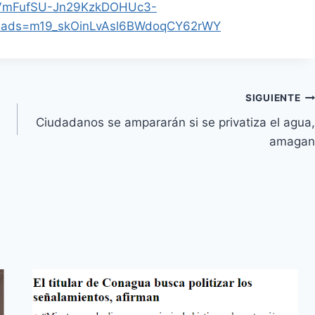
VmFufSU-Jn29KzkDOHUc3-
ads=m19_skOinLvAsl6BWdoqCY62rWY
SIGUIENTE
Ciudadanos se ampararán si se privatiza el agua,
amagan