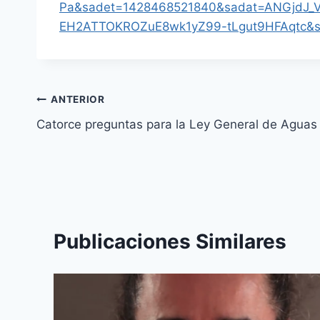
Pa&sadet=1428468521840&sadat=ANGjdJ_
EH2ATTOKROZuE8wk1yZ99-tLgut9HFAqtc&s
ANTERIOR
Catorce preguntas para la Ley General de Aguas
Publicaciones Similares