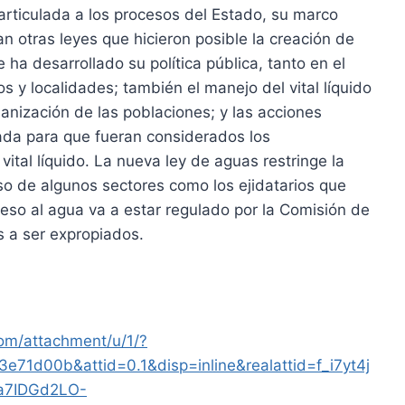
articulada a los procesos del Estado, su marco
van otras leyes que hicieron posible la creación de
e ha desarrollado su política pública, tanto en el
s y localidades; también el manejo del vital líquido
anización de las poblaciones; y las acciones
ada para que fueran considerados los
 vital líquido. La nueva ley de aguas restringe la
caso de algunos sectores como los ejidatarios que
eso al agua va a estar regulado por la Comisión de
s a ser expropiados.
com/attachment/u/1/?
71d00b&attid=0.1&disp=inline&realattid=f_i7yt4j
a7IDGd2LO-