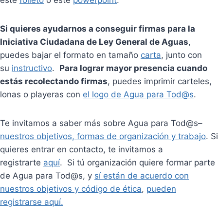
este
folleto
o este
powerpoint
.
Si quieres ayudarnos a conseguir firmas para la
Iniciativa Ciudadana de Ley General de Aguas
,
puedes bajar el formato en tamaño
carta
, junto con
su
instructivo
.
Para lograr mayor presencia cuando
estás recolectando firmas
, puedes imprimir carteles,
lonas o playeras con
el logo de Agua para Tod@s
.
Te invitamos a saber más sobre Agua para Tod@s–
nuestros objetivos, formas de organización y trabajo
. Si
quieres entrar en contacto, te invitamos a
registrarte
aquí
. Si tú organización quiere formar parte
de Agua para Tod@s, y
sí están de acuerdo con
nuestros objetivos y código de ética
,
pueden
registrarse aquí.