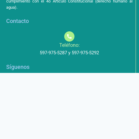
cumplimiento con el 4o Artículo Constitucional (derecho humano al
agua).
Contacto
Teléfono:
597-975-5287 y 597-975-5292
Síguenos
Aviso de Privacidad
Los datos que envíe a través de nuestros formularios no serán
entregados a terceros.
Licencia de uso
Este obra está bajo una Licencia Creative Commons Atribución-
NoComercial-CompartirIgual 4.0 Internacional