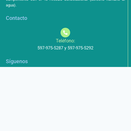
agua).
Contacto
Teléfono:
597-975-5287 y 597-975-5292
Síguenos
Aviso de Privacidad
Los datos que envíe a través de nuestros formularios no serán
entregados a terceros.
Licencia de uso
Este obra está bajo una Licencia Creative Commons Atribución-
NoComercial-CompartirIgual 4.0 Internacional