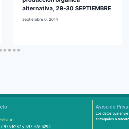
alternativa, 29-30 SEPTIEMBRE
septiembre 6, 2014
cto
Aviso de Priv
Los datos que envíe 
léfono:
entregados a tercero
7-975-5287 y 597-975-5292