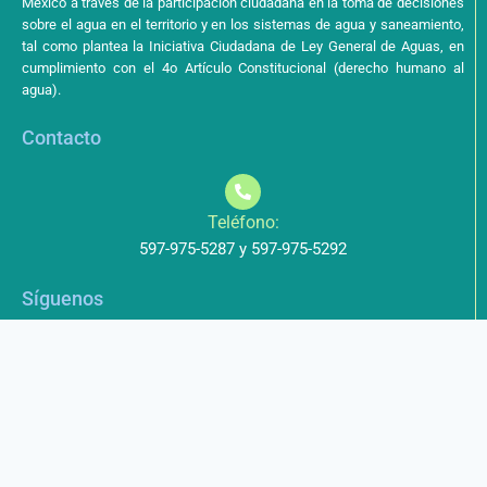
México a través de la participación ciudadana en la toma de decisiones
sobre el agua en el territorio y en los sistemas de agua y saneamiento,
tal como plantea la Iniciativa Ciudadana de Ley General de Aguas, en
cumplimiento con el 4o Artículo Constitucional (derecho humano al
agua).
Contacto
Teléfono:
597-975-5287 y 597-975-5292
Síguenos
Aviso de Privacidad
Los datos que envíe a través de nuestros formularios no serán
entregados a terceros.
Licencia de uso