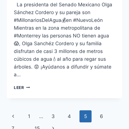
La presidenta del Senado Mexicano Olga
Sánchez Cordero y su pareja son
#MillonariosDelAgua💰en #NuevoLeón
Mientras en la zona metropolitana de
#Monterrey las personas NO tienen agua
😱, Olga Sanchéz Cordero y su familia
disfrutan de casi 3 millones de metros
cúbicos de agua💧al año para regar sus
árboles. 😡 ¡Ayúdanos a difundir y súmate
a…
LEER
1
…
3
4
5
6
7
…
15