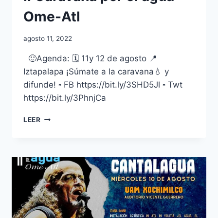
Ome-Atl
agosto 11, 2022
🙂Agenda: 🗓️ 11y 12 de agosto 📍
Iztapalapa ¡Súmate a la caravana💧 y
difunde! ▫️ FB https://bit.ly/3SHD5Jl ▫️ Twt
https://bit.ly/3PhnjCa
LEER