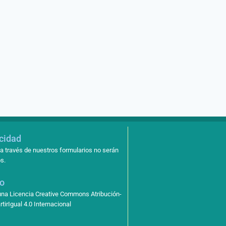
enero 30, 2015
acidad
a través de nuestros formularios no serán
s.
so
 una Licencia Creative Commons Atribución-
irIgual 4.0 Internacional