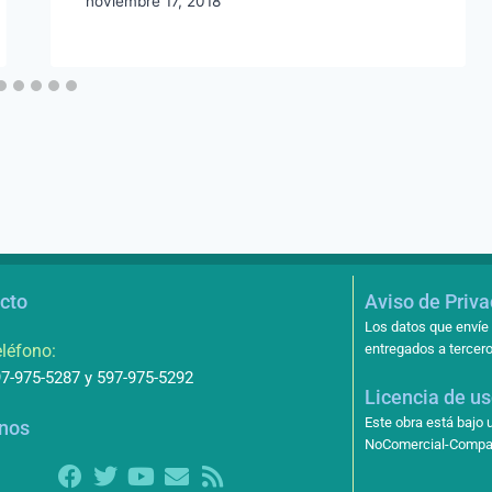
noviembre 17, 2018
cto
Aviso de Priv
Los datos que envíe 
léfono:
entregados a tercero
7-975-5287 y 597-975-5292
Licencia de u
Este obra está bajo
nos
NoComercial-Compart