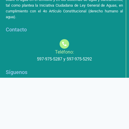
tal como plantea la Iniciativa Ciudadana de Ley General de Aguas, en
cumplimiento con el 4o Artículo Constitucional (derecho humano al
agua).
Contacto
Teléfono:
597-975-5287 y 597-975-5292
Síguenos
Aviso de Privacidad
Los datos que envíe a través de nuestros formularios no serán
entregados a terceros.
Licencia de uso
Este obra está bajo una Licencia Creative Commons Atribución-