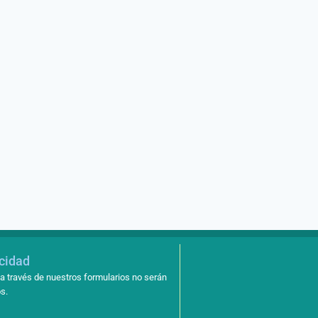
febrero 23, 2017
acidad
a través de nuestros formularios no serán
s.