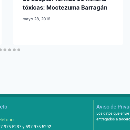
tóxicas: Moctezuma Barragán
mayo 28, 2016
cto
Aviso de Priv
Los datos que envíe 
léfono:
entregados a tercero
7-975-5287 y 597-975-5292