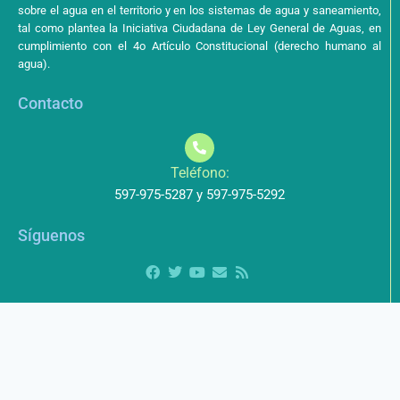
sobre el agua en el territorio y en los sistemas de agua y saneamiento,
tal como plantea la Iniciativa Ciudadana de Ley General de Aguas, en
cumplimiento con el 4o Artículo Constitucional (derecho humano al
agua).
Contacto
Teléfono:
597-975-5287 y 597-975-5292
Síguenos
Aviso de Privacidad
Los datos que envíe a través de nuestros formularios no serán
entregados a terceros.
Licencia de uso