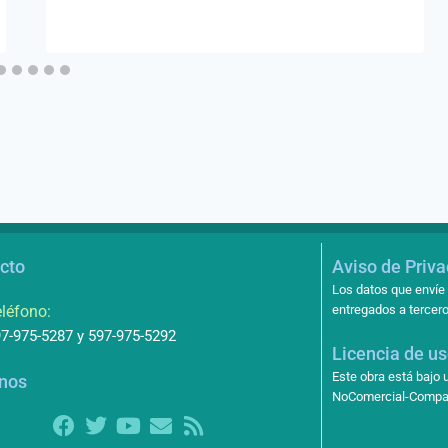
cto
Aviso de Priv
Los datos que envíe 
léfono:
entregados a tercero
7-975-5287 y 597-975-5292
Licencia de u
Este obra está bajo
nos
NoComercial-Compart