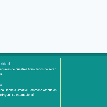
acidad
a través de nuestros formularios no serán
s.
so
 una Licencia Creative Commons Atribución-
irIgual 4.0 Internacional