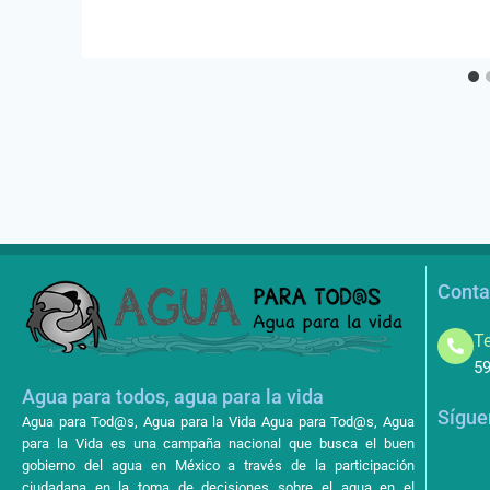
Conta
Te
59
Agua para todos, agua para la vida
Sígue
Agua para Tod@s, Agua para la Vida Agua para Tod@s, Agua
para la Vida es una campaña nacional que busca el buen
gobierno del agua en México a través de la participación
ciudadana en la toma de decisiones sobre el agua en el