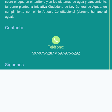
sobre el agua en el territorio y en los sistemas de agua y saneamiento,
tal como plantea la Iniciativa Ciudadana de Ley General de Aguas, en
cumplimiento con el 4o Artículo Constitucional (derecho humano al
agua).
Contacto
Teléfono:
597-975-5287 y 597-975-5292
Síguenos
Aviso de Privacidad
Los datos que envíe a través de nuestros formularios no serán
entregados a terceros.
Licencia de uso