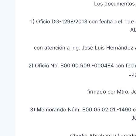
Los documentos y
1) Oficio DG-1298/2013 con fecha del 1 de 
A
con atención a Ing. José Luis Hernández A
2) Oficio No. B00.00.R09.-000484 con fecha 
Lu
firmado por Mtro. J
3) Memorando Núm. B00.05.02.01.-1490 con 
J
Chedid Abraham y firmado 