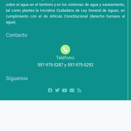
sobre el agua en el territorio y en los sistemas de agua y saneamiento,
tal como plantea la Iniciativa Ciudadana de Ley General de Aguas, en
cumplimiento con el 4o Artículo Constitucional (derecho humano al
agua).
Contacto
Teléfono:
597-975-5287 y 597-975-5292
Síguenos
Aviso de Privacidad
Los datos que envíe a través de nuestros formularios no serán
entregados a terceros.
Licencia de uso