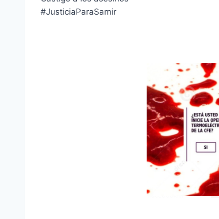
#JusticiaParaSamir