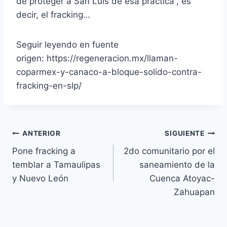
de proteger a San Luis de esa práctica”, es
decir, el fracking…
Seguir leyendo en fuente
origen: https://regeneracion.mx/llaman-
coparmex-y-canaco-a-bloque-solido-contra-
fracking-en-slp/
ANTERIOR
SIGUIENTE
Pone fracking a
2do comunitario por el
temblar a Tamaulipas
saneamiento de la
y Nuevo León
Cuenca Atoyac-
Zahuapan