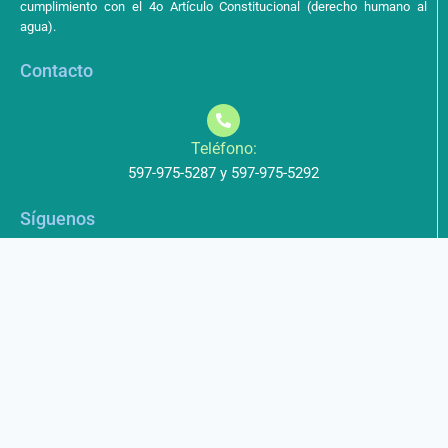
cumplimiento con el 4o Artículo Constitucional (derecho humano al
agua).
Contacto
Teléfono:
597-975-5287 y 597-975-5292
Síguenos
Aviso de Privacidad
Los datos que envíe a través de nuestros formularios no serán
entregados a terceros.
Licencia de uso
Este obra está bajo una Licencia Creative Commons Atribución-
NoComercial-CompartirIgual 4.0 Internacional