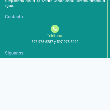
cumplimiento con el 4o Artículo Constitucional (derecho humano al
agua).
Contacto
Teléfono:
597-975-5287 y 597-975-5292
Síguenos
Aviso de Privacidad
Los datos que envíe a través de nuestros formularios no serán
entregados a terceros.
Licencia de uso
Este obra está bajo una Licencia Creative Commons Atribución-
NoComercial-CompartirIgual 4.0 Internacional