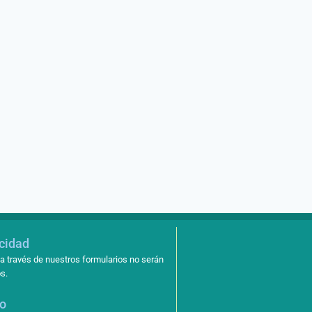
acidad
a través de nuestros formularios no serán
s.
so