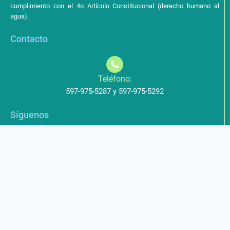
cumplimiento con el 4o Artículo Constitucional (derecho humano al
agua).
Contacto
Teléfono:
597-975-5287 y 597-975-5292
Síguenos
Aviso de Privacidad
Los datos que envíe a través de nuestros formularios no serán
entregados a terceros.
Licencia de uso
Este obra está bajo una Licencia Creative Commons Atribución-
NoComercial-CompartirIgual 4.0 Internacional