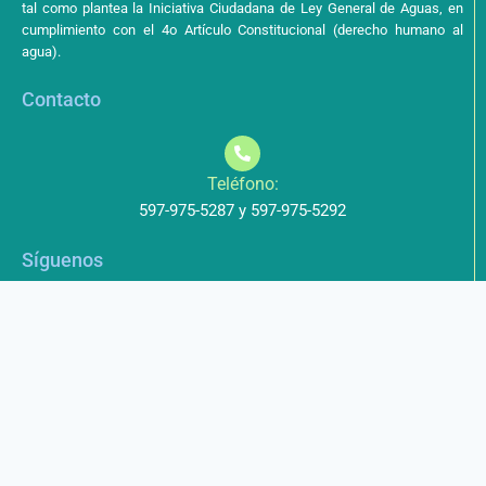
tal como plantea la Iniciativa Ciudadana de Ley General de Aguas, en
cumplimiento con el 4o Artículo Constitucional (derecho humano al
agua).
Contacto
Teléfono:
597-975-5287 y 597-975-5292
Síguenos
Aviso de Privacidad
Los datos que envíe a través de nuestros formularios no serán
entregados a terceros.
Licencia de uso
Este obra está bajo una Licencia Creative Commons Atribución-