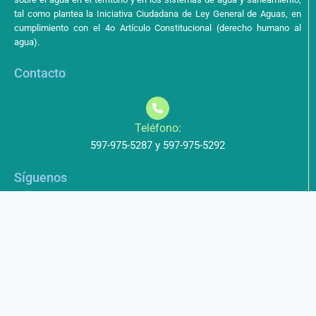
tal como plantea la Iniciativa Ciudadana de Ley General de Aguas, en
cumplimiento con el 4o Artículo Constitucional (derecho humano al
agua).
Contacto
Teléfono:
597-975-5287 y 597-975-5292
Síguenos
Aviso de Privacidad
Los datos que envíe a través de nuestros formularios no serán
entregados a terceros.
Licencia de uso
Este obra está bajo una Licencia Creative Commons Atribución-