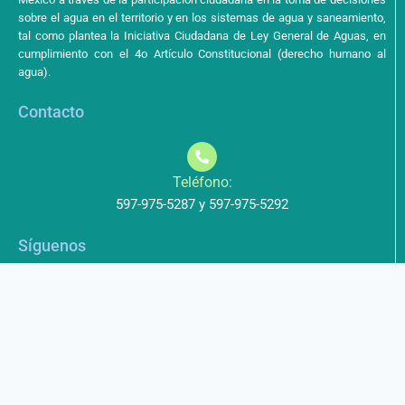
sobre el agua en el territorio y en los sistemas de agua y saneamiento,
tal como plantea la Iniciativa Ciudadana de Ley General de Aguas, en
cumplimiento con el 4o Artículo Constitucional (derecho humano al
agua).
Contacto
Teléfono:
597-975-5287 y 597-975-5292
Síguenos
Aviso de Privacidad
Los datos que envíe a través de nuestros formularios no serán
entregados a terceros.
Licencia de uso